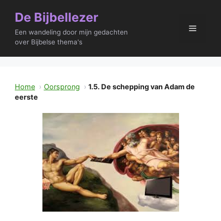
Ga
De Bijbellezer
naar
Menu
de
Een wandeling door mijn gedachten
inhoud
over Bijbelse thema's
Home
Oorsprong
1.5. De schepping van Adam de
eerste