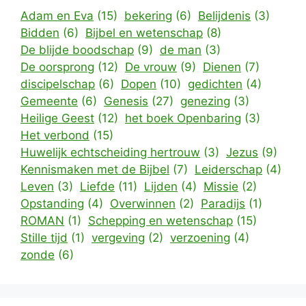
Adam en Eva
(15)
bekering
(6)
Belijdenis
(3)
Bidden
(6)
Bijbel en wetenschap
(8)
De blijde boodschap
(9)
de man
(3)
De oorsprong
(12)
De vrouw
(9)
Dienen
(7)
discipelschap
(6)
Dopen
(10)
gedichten
(4)
Gemeente
(6)
Genesis
(27)
genezing
(3)
Heilige Geest
(12)
het boek Openbaring
(3)
Het verbond
(15)
Huwelijk echtscheiding hertrouw
(3)
Jezus
(9)
Kennismaken met de Bijbel
(7)
Leiderschap
(4)
Leven
(3)
Liefde
(11)
Lijden
(4)
Missie
(2)
Opstanding
(4)
Overwinnen
(2)
Paradijs
(1)
ROMAN
(1)
Schepping en wetenschap
(15)
Stille tijd
(1)
vergeving
(2)
verzoening
(4)
zonde
(6)