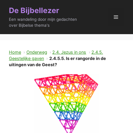
Ga
De Bijbellezer
naar
Menu
de
Een wandeling door mijn gedachten
inhoud
over Bijbelse thema's
Home
Onderweg
2.4. Jezus in ons
2.4.5.
Geestelijke gaven
2.4.5.5. Is er rangorde in de
uitingen van de Geest?