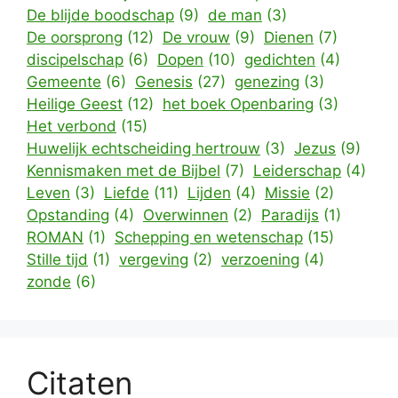
De blijde boodschap
(9)
de man
(3)
De oorsprong
(12)
De vrouw
(9)
Dienen
(7)
discipelschap
(6)
Dopen
(10)
gedichten
(4)
Gemeente
(6)
Genesis
(27)
genezing
(3)
Heilige Geest
(12)
het boek Openbaring
(3)
Het verbond
(15)
Huwelijk echtscheiding hertrouw
(3)
Jezus
(9)
Kennismaken met de Bijbel
(7)
Leiderschap
(4)
Leven
(3)
Liefde
(11)
Lijden
(4)
Missie
(2)
Opstanding
(4)
Overwinnen
(2)
Paradijs
(1)
ROMAN
(1)
Schepping en wetenschap
(15)
Stille tijd
(1)
vergeving
(2)
verzoening
(4)
zonde
(6)
Citaten