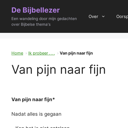
Ga
De Bijbellezer
naar
Over
Oors
de
Een wandeling door mijn gedachten
inhoud
over Bijbelse thema's
Home
Ik probeer . . .
Van pijn naar fijn
Van pijn naar fijn
Van pijn naar fijn*
Nadat alles is gegaan