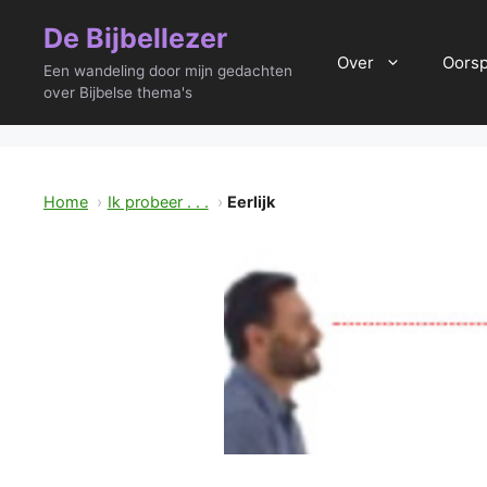
Ga
De Bijbellezer
naar
Over
Oors
de
Een wandeling door mijn gedachten
inhoud
over Bijbelse thema's
Home
Ik probeer . . .
Eerlijk