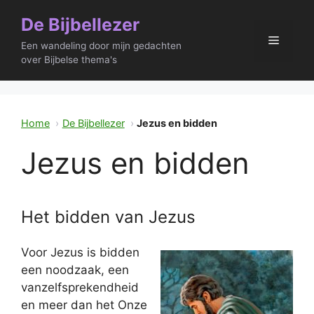
Ga
De Bijbellezer
naar
Menu
de
Een wandeling door mijn gedachten
inhoud
over Bijbelse thema's
Home
De Bijbellezer
Jezus en bidden
Jezus en bidden
Het bidden van Jezus
Voor Jezus is bidden
een noodzaak, een
vanzelfsprekendheid
en meer dan het Onze